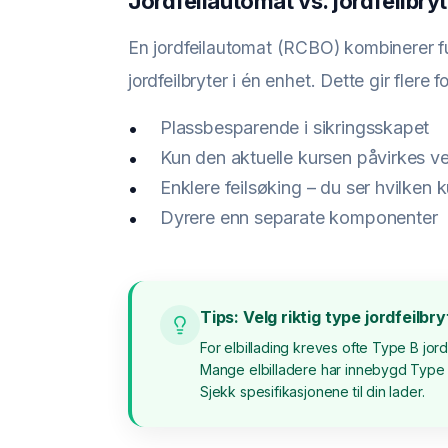
Jordfeilautomat vs. jordfeilbry
En jordfeilautomat (RCBO) kombinerer fu
jordfeilbryter i én enhet. Dette gir flere f
Plassbesparende i sikringsskapet
Kun den aktuelle kursen påvirkes ved
Enklere feilsøking – du ser hvilken
Dyrere enn separate komponenter
Tips: Velg riktig type jordfeilbry
For elbillading kreves ofte Type B jo
Mange elbilladere har innebygd Type A
Sjekk spesifikasjonene til din lader.