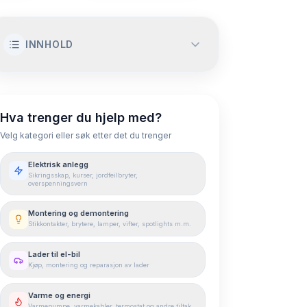
INNHOLD
Hva er jordfeilbryter og hvordan
fungerer den?
Hva trenger du hjelp med?
Velg kategori eller søk etter det du trenger
Typer jordfeilbrytere
Elektrisk anlegg
Når er jordfeilbryter påbudt?
Sikringsskap, kurser, jordfeilbryter,
overspenningsvern
Jordfeilbryteren løser ut: Hva gjør du?
Montering og demontering
Hva koster jordfeilbryter?
Stikkontakter, brytere, lamper, vifter, spotlights m.m.
Oppsummering: Jordfeilbryter redder liv
Lader til el-bil
Kjøp, montering og reparasjon av lader
Varme og energi
Varmepumpe, varmekabler, termostat og andre tiltak