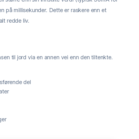
 på millisekunder. Dette er raskere enn et
lt redde liv.
asen til jord via en annen vei enn den tiltenkte.
sførende del
ater
ger