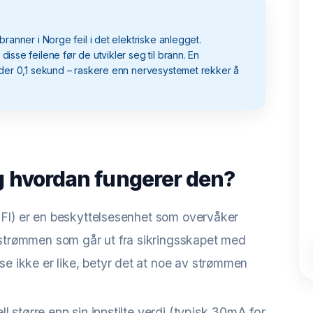
ranner i Norge feil i det elektriske anlegget.
sse feilene før de utvikler seg til brann. En
nder 0,1 sekund – raskere enn nervesystemet rekker å
og hvordan fungerer den?
HPFI) er en beskyttelsesenhet som overvåker
strømmen som går ut fra sikringsskapet med
e ikke er like, betyr det at noe av strømmen
l større enn sin innstilte verdi (typisk 30mA for