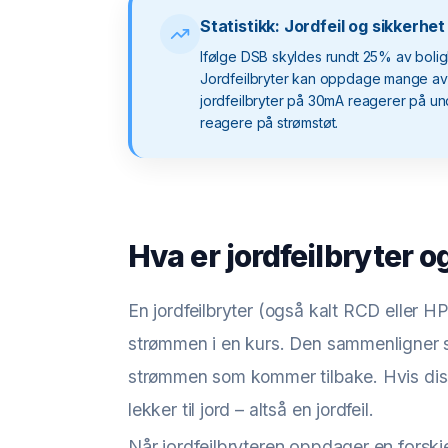
Statistikk: Jordfeil og sikkerhet
Ifølge DSB skyldes rundt 25% av boligb
Jordfeilbryter kan oppdage mange av di
jordfeilbryter på 30mA reagerer på u
reagere på strømstøt.
Hva er jordfeilbryter 
En jordfeilbryter (også kalt RCD eller 
strømmen i en kurs. Den sammenligner 
strømmen som kommer tilbake. Hvis diss
lekker til jord – altså en jordfeil.
Når jordfeilbryteren oppdager en forskjel