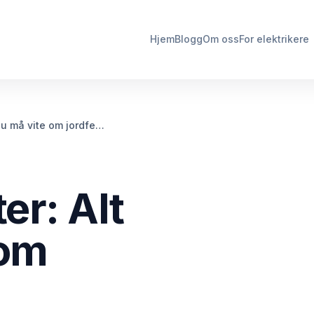
Hjem
Blogg
Om oss
For elektrikere
 du må vite om jordfe…
er: Alt
 om