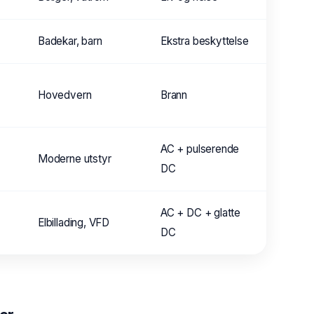
Badekar, barn
Ekstra beskyttelse
Hovedvern
Brann
AC + pulserende
Moderne utstyr
DC
AC + DC + glatte
Elbillading, VFD
DC