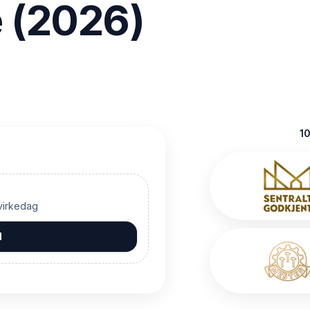
e (2026)
10
 virkedag
d