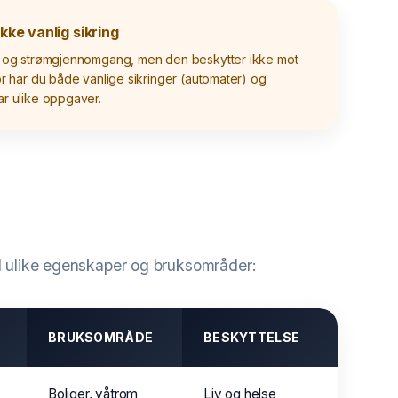
ikke vanlig sikring
eil og strømgjennomgang, men den beskytter ikke mot
for har du både vanlige sikringer (automater) og
ar ulike oppgaver.
med ulike egenskaper og bruksområder:
BRUKSOMRÅDE
BESKYTTELSE
Boliger, våtrom
Liv og helse