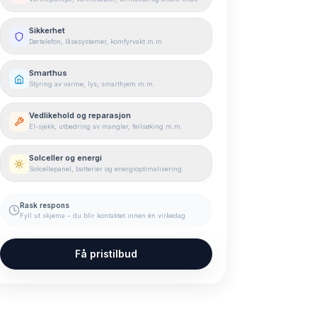
Sikkerhet
Dørtelefon, låsesystemer, komfyrvakt m.m.
Smarthus
Styring av varme, lys, smarthjem m.m.
Vedlikehold og reparasjon
El-sjekk, utbedring av mangler, feilsøking m.m.
Solceller og energi
Solcellepanel, batterier og energioptimalisering
Rask respons
Fyll ut skjema – du blir kontaktet innen én virkedag
Få pristilbud