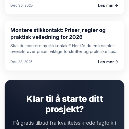
hva du gjør hvis kontrollen avdekker feil.
Les mer
Dec 30, 2025
Prisguide
Montere stikkontakt: Priser, regler og
praktisk veiledning for 2026
Skal du montere ny stikkontakt? Her får du en komplett
oversikt over priser, viktige forskrifter og praktiske tips.
Les om timepriser, materialkostnader og hvordan du
Les mer
Dec 23, 2025
velger riktig elektriker.
Klar til å starte ditt
prosjekt?
Få gratis tilbud fra kvalitetssikrede fagfolk i