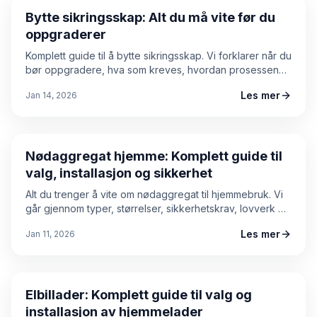
Bytte sikringsskap: Alt du må vite før du
oppgraderer
Komplett guide til å bytte sikringsskap. Vi forklarer når du
bør oppgradere, hva som kreves, hvordan prosessen
foregår, og hva du bør tenke på før du velger elektriker.
Les mer
Jan 14, 2026
Guide
Nødaggregat hjemme: Komplett guide til
valg, installasjon og sikkerhet
Alt du trenger å vite om nødaggregat til hjemmebruk. Vi
går gjennom typer, størrelser, sikkerhetskrav, lovverk og
installasjon – slik at du kan være forberedt når strømmen
Les mer
Jan 11, 2026
går.
Guide
Elbillader: Komplett guide til valg og
installasjon av hjemmelader