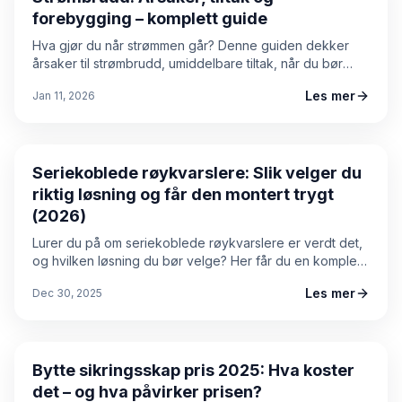
forebygging – komplett guide
Hva gjør du når strømmen går? Denne guiden dekker
årsaker til strømbrudd, umiddelbare tiltak, når du bør
kontakte elektriker, og hvordan du forebygger
Les mer
Jan 11, 2026
problemer i det elektriske anlegget.
Guide
Seriekoblede røykvarslere: Slik velger du
riktig løsning og får den montert trygt
(2026)
Lurer du på om seriekoblede røykvarslere er verdt det,
og hvilken løsning du bør velge? Her får du en komplett
prosjektguide med valg, prosess, prisnivåer, fallgruver
Les mer
Dec 30, 2025
og vedlikehold – oppdatert for 2026.
Prisguide
Bytte sikringsskap pris 2025: Hva koster
det – og hva påvirker prisen?