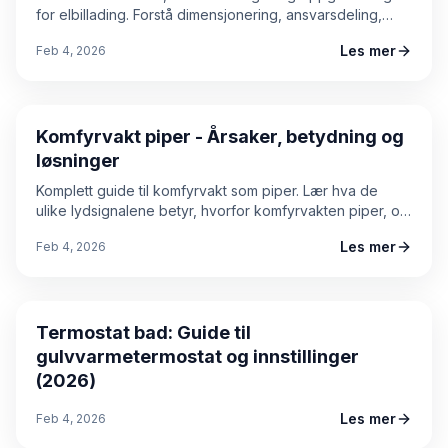
for elbillading. Forstå dimensjonering, ansvarsdeling,
prosess og kostnader. Praktisk guide for boligeiere som
Les mer
Feb 4, 2026
vurderer kapasitetsøkning.
Guide
Komfyrvakt piper - Årsaker, betydning og
løsninger
Komplett guide til komfyrvakt som piper. Lær hva de
ulike lydsignalene betyr, hvorfor komfyrvakten piper, og
hvordan du løser problemet sikkert. Inkludert reset-
Les mer
Feb 4, 2026
prosedyre, vedlikeholdstips og priseksempler.
Guide
Termostat bad: Guide til
gulvvarmetermostat og innstillinger
(2026)
Les mer
Feb 4, 2026