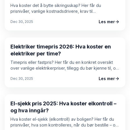
Hva koster det å bytte sikringsskap? Her får du
prisnivåer, vanlige kostnadsdrivere, krav til
dokumentasjon og konkrete sparetips – slik at du kan
Les mer
Dec 30, 2025
bestille elektriker med trygghet.
Prisguide
Elektriker timepris 2026: Hva koster en
elektriker per time?
Timepris eller fastpris? Her får du en konkret oversikt
over vanlige elektrikerpriser, tillegg du bør kjenne til, og
hvordan du sammenligner tilbud for å få best mulig
Les mer
Dec 30, 2025
totalpris.
Prisguide
El-sjekk pris 2025: Hva koster elkontroll –
og hva inngår?
Hva koster el-sjekk (elkontroll) av boligen? Her får du
prisnivåer, hva som kontrolleres, når du bør bestille – og