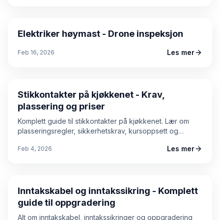
Elektriker-hoymast
Elektriker høymast - Drone inspeksjon
Les mer
Feb 16, 2026
Guide
Stikkontakter på kjøkkenet - Krav,
plassering og priser
Komplett guide til stikkontakter på kjøkkenet. Lær om
plasseringsregler, sikkerhetskrav, kursoppsett og
kostnader. Praktiske tips for planlegging ved
Les mer
Feb 4, 2026
kjøkkenrenovering.
Guide
Inntakskabel og inntakssikring - Komplett
guide til oppgradering
Alt om inntakskabel, inntakssikringer og oppgradering