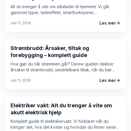
Alt du trenger å vite om elbillader til hjemmet. Vi går
gjennom typer, ladeeffekt, smartfunksjoner,
installasjonskrav og hva du bør vurdere før du velger
Les mer
Jan 11, 2026
ladeboks.
Guide
Strømbrudd: Årsaker, tiltak og
forebygging – komplett guide
Hva gjør du når strømmen går? Denne guiden dekker
årsaker til strømbrudd, umiddelbare tiltak, når du bør
kontakte elektriker, og hvordan du forebygger
Les mer
Jan 11, 2026
problemer i det elektriske anlegget.
Guide
Elektriker vakt: Alt du trenger å vite om
akutt elektrisk hjelp
Komplett guide til elektrikervakt. Vi forklarer når du
trenger det, hva det koster og hvordan du finner seriøs