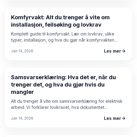
Guide
Komfyrvakt: Alt du trenger å vite om
installasjon, feilsøking og lovkrav
Komplett guide til komfyrvakt. Lær om lovkrav, ulike
typer, installasjon, og hva du gjør når komfyrvakten
piper eller skaper problemer.
Les mer
Jan 14, 2026
Guide
Samsvarserklæring: Hva det er, når du
trenger det, og hva du gjør hvis du
mangler
Alt du trenger å vite om samsvarserklæring for elektrisk
arbeid. Vi forklarer lovkravet, hva dokumentet
inneholder, og hvordan du går frem hvis du mangler
Les mer
Jan 14, 2026
samsvarserklæring.
Guide