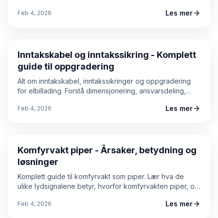
kostnader. Praktiske tips for planlegging ved
Les mer
Feb 4, 2026
kjøkkenrenovering.
Guide
Inntakskabel og inntakssikring - Komplett
guide til oppgradering
Alt om inntakskabel, inntakssikringer og oppgradering
for elbillading. Forstå dimensjonering, ansvarsdeling,
prosess og kostnader. Praktisk guide for boligeiere som
Les mer
Feb 4, 2026
vurderer kapasitetsøkning.
Guide
Komfyrvakt piper - Årsaker, betydning og
løsninger
Komplett guide til komfyrvakt som piper. Lær hva de
ulike lydsignalene betyr, hvorfor komfyrvakten piper, og
hvordan du løser problemet sikkert. Inkludert reset-
Les mer
Feb 4, 2026
prosedyre, vedlikeholdstips og priseksempler.