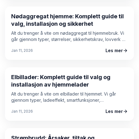
Nødaggregat hjemme: Komplett guide til
valg, installasjon og sikkerhet
Alt du trenger å vite om nødaggregat til hjemmebruk. Vi
går gjennom typer, størrelser, sikkerhetskrav, lovverk og
installasjon – slik at du kan være forberedt når strømmen
Les mer
Jan 11, 2026
går.
Elbillader
Elbillader: Komplett guide til valg og
installasjon av hjemmelader
Alt du trenger å vite om elbillader til hjemmet. Vi går
gjennom typer, ladeeffekt, smartfunksjoner,
installasjonskrav og hva du bør vurdere før du velger
Les mer
Jan 11, 2026
ladeboks.
Strombrudd
Strømbrudd: Årsaker, tiltak og