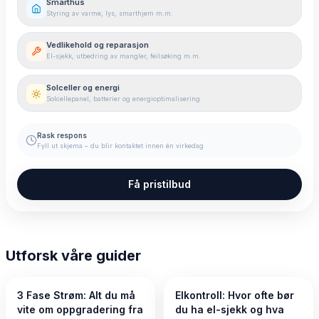
Smarthus
Styring av varme, lys, smarthjem m.m.
Vedlikehold og reparasjon
El-sjekk, utbedring av mangler, feilsøking m.m.
Solceller og energi
Solcellepanel, batterier og energioptimalisering
Rask respons
Fyll ut skjema – du blir kontaktet innen én virkedag
Få pristilbud
Utforsk våre guider
3 Fase Strøm: Alt du må
Elkontroll: Hvor ofte bør
vite om oppgradering fra
du ha el-sjekk og hva