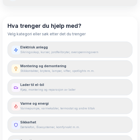
Hva koster nytt elektrisk anlegg?
Hva trenger du hjelp med?
Faktorer som påvirker prisen
Velg kategori eller søk etter det du trenger
Når bør du bytte det elektriske anlegget?
Elektrisk anlegg
Sikringsskap, kurser, jordfeilbryter, overspenningsvern
Slik foregår utskifting av elektrisk anlegg
Montering og demontering
Slik velger du elektriker for jobben
Stikkontakter, brytere, lamper, vifter, spotlights m.m.
Finansiering av nytt elektrisk anlegg
Lader til el-bil
Kjøp, montering og reparasjon av lader
Oppsummering: Invester i sikkerhet og verdi
Varme og energi
Varmepumpe, varmekabler, termostat og andre tiltak
Sikkerhet
Dørtelefon, låsesystemer, komfyrvakt m.m.