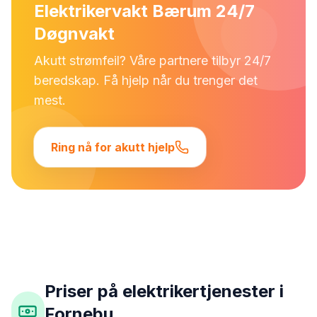
Elektrikervakt Bærum 24/7
Døgnvakt
Akutt strømfeil? Våre partnere tilbyr 24/7
beredskap. Få hjelp når du trenger det
mest.
Ring nå for akutt hjelp
Priser på elektrikertjenester i
Fornebu