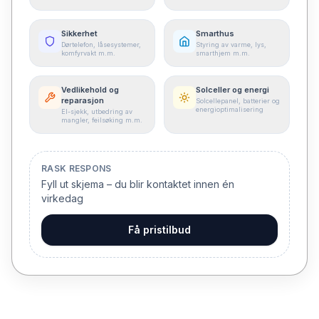
Sikkerhet
Smarthus
Dørtelefon, låsesystemer,
Styring av varme, lys,
komfyrvakt m.m.
smarthjem m.m.
Vedlikehold og
Solceller og energi
reparasjon
Solcellepanel, batterier og
energioptimalisering
El-sjekk, utbedring av
mangler, feilsøking m.m.
RASK RESPONS
Fyll ut skjema – du blir kontaktet innen én
virkedag
Få pristilbud