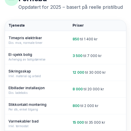
Oppdatert for 2025 – basert på reelle pristilbud
Tjeneste
Priser
Timepris elektriker
850
til
1 400
kr
Eks. mva, normale timer
El-sjekk bolig
3 500
til
7 000
kr
Avhengig av boligstørrelse
Sikringsskap
12 000
til
30 000
kr
Inkl. material og arbeid
Elbillader installasjon
8 000
til
20 000
kr
Eks. ladeboks
Stikkontakt montering
800
til
2 000
kr
Per stk, enkel tilgang
Varmekabler bad
15 000
til
35 000
kr
Inkl. termostat