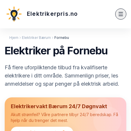
Elektrikerpris.no
Hjem
Elektriker Bærum
Fornebu
Elektriker på Fornebu
Få flere uforpliktende tilbud fra kvalifiserte
elektrikere i ditt område. Sammenlign priser, les
anmeldelser og spar penger på elektrisk arbeid.
Elektrikervakt Bærum 24/7 Døgnvakt
Akutt strømfeil? Våre partnere tilbyr 24/7 beredskap. Få
hjelp når du trenger det mest.