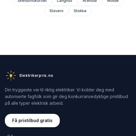
Skedsmokorset
Langhus
Arendal
Molde
Stavern
Stokke
Elektrikerpris.no
Din tryggeste vei til riktig elektriker. Vi kobler deg med
autoriserte fagfolk som gir deg konkurransedyktige pristilbud
på alle typer elektrisk arbeid.
Få pristilbud gratis