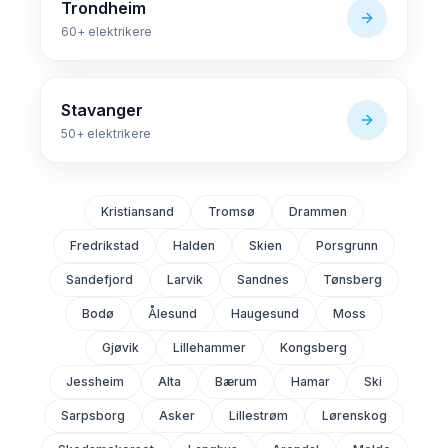
Trondheim
60+
elektrikere
Stavanger
50+
elektrikere
Kristiansand
Tromsø
Drammen
Fredrikstad
Halden
Skien
Porsgrunn
Sandefjord
Larvik
Sandnes
Tønsberg
Bodø
Ålesund
Haugesund
Moss
Gjøvik
Lillehammer
Kongsberg
Jessheim
Alta
Bærum
Hamar
Ski
Sarpsborg
Asker
Lillestrøm
Lørenskog