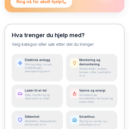
Ring nå for akutt hjelp
Hva trenger du hjelp med?
Velg kategori eller søk etter det du trenger
Elektrisk anlegg
Montering og
demontering
Sikringsskap, kurser,
jordfeilbryter,
Stikkontakter, brytere,
overspenningsvern
lamper, vifter, spotlights
m.m.
Lader til el-bil
Varme og energi
Kjøp, montering og
Varmepumpe,
reparasjon av lader
varmekabler, termostat og
andre tiltak
Sikkerhet
Smarthus
Dørtelefon, låsesystemer,
Styring av varme, lys,
komfyrvakt m.m.
smarthjem m.m.