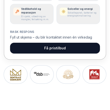
Vedlikehold og
Solceller og energi
reparasjon
Solcellepanel, batterier og
energioptimalisering
El-sjekk, utbedring av
mangler, feilsøking m.m.
RASK RESPONS
Fyll ut skjema – du blir kontaktet innen én virkedag
Få pristilbud