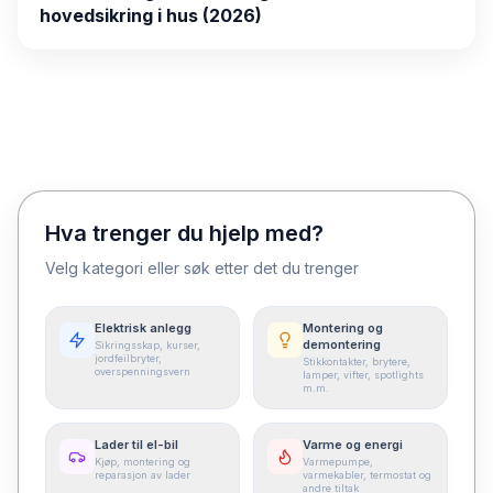
hovedsikring i hus (2026)
Hva trenger du hjelp med?
Velg kategori eller søk etter det du trenger
Elektrisk anlegg
Montering og
demontering
Sikringsskap, kurser,
jordfeilbryter,
Stikkontakter, brytere,
overspenningsvern
lamper, vifter, spotlights
m.m.
Lader til el-bil
Varme og energi
Kjøp, montering og
Varmepumpe,
reparasjon av lader
varmekabler, termostat og
andre tiltak