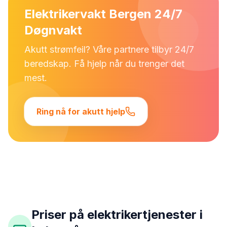
Elektrikervakt Bergen 24/7
Døgnvakt
Akutt strømfeil? Våre partnere tilbyr 24/7
beredskap. Få hjelp når du trenger det
mest.
Ring nå for akutt hjelp
Priser på elektrikertjenester i