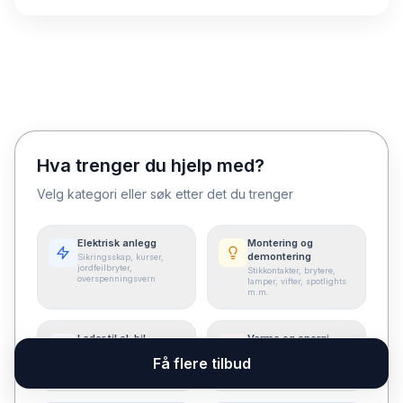
Hva trenger du hjelp med?
Velg kategori eller søk etter det du trenger
Elektrisk anlegg
Montering og
demontering
Sikringsskap, kurser,
jordfeilbryter,
Stikkontakter, brytere,
overspenningsvern
lamper, vifter, spotlights
m.m.
Lader til el-bil
Varme og energi
Kjøp, montering og
Varmepumpe,
Få flere tilbud
reparasjon av lader
varmekabler, termostat og
andre tiltak