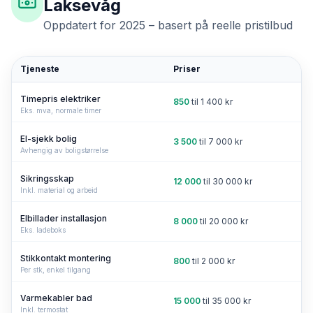
Laksevåg
Oppdatert for 2025 – basert på reelle pristilbud
Tjeneste
Priser
Timepris elektriker
850
til
1 400
kr
Eks. mva, normale timer
El-sjekk bolig
3 500
til
7 000
kr
Avhengig av boligstørrelse
Sikringsskap
12 000
til
30 000
kr
Inkl. material og arbeid
Elbillader installasjon
8 000
til
20 000
kr
Eks. ladeboks
Stikkontakt montering
800
til
2 000
kr
Per stk, enkel tilgang
Varmekabler bad
15 000
til
35 000
kr
Inkl. termostat