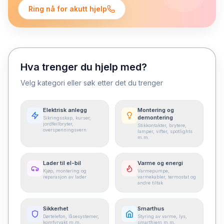
Ring nå for akutt hjelp
Hva trenger du hjelp med?
Velg kategori eller søk etter det du trenger
Elektrisk anlegg
Montering og
demontering
Sikringsskap, kurser,
jordfeilbryter,
Stikkontakter, brytere,
overspenningsvern
lamper, vifter, spotlights
m.m.
Lader til el-bil
Varme og energi
Kjøp, montering og
Varmepumpe,
reparasjon av lader
varmekabler, termostat og
andre tiltak
Sikkerhet
Smarthus
Dørtelefon, låsesystemer,
Styring av varme, lys,
komfyrvakt m.m.
smarthjem m.m.