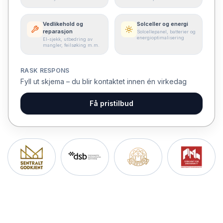
Vedlikehold og
Solceller og energi
reparasjon
Solcellepanel, batterier og
energioptimalisering
El-sjekk, utbedring av
mangler, feilsøking m.m.
RASK RESPONS
Fyll ut skjema – du blir kontaktet innen én virkedag
Få pristilbud