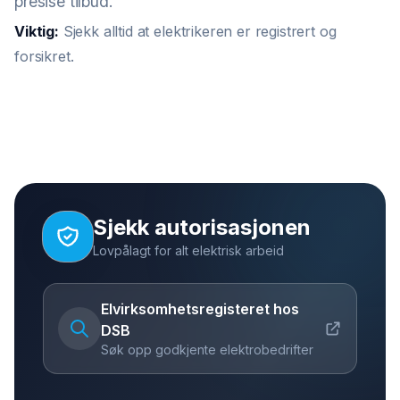
presise tilbud.
Viktig:
Sjekk alltid at elektrikeren er registrert og
forsikret.
Sjekk autorisasjonen
Lovpålagt for alt elektrisk arbeid
Elvirksomhetsregisteret hos
DSB
Søk opp godkjente elektrobedrifter