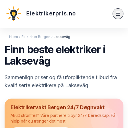
Elektrikerpris.no
Hjem
Elektriker Bergen
Laksevåg
Finn beste elektriker i
Laksevåg
Sammenlign priser og få uforpliktende tilbud fra
kvalifiserte elektrikere på Laksevåg
Elektrikervakt Bergen 24/7 Døgnvakt
Akutt strømfeil? Våre partnere tilbyr 24/7 beredskap. Få
hjelp når du trenger det mest.