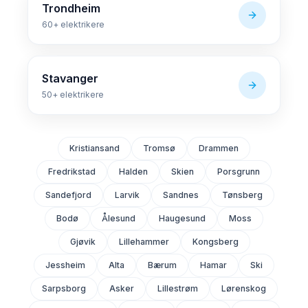
Trondheim
60+
elektrikere
Stavanger
50+
elektrikere
Kristiansand
Tromsø
Drammen
Fredrikstad
Halden
Skien
Porsgrunn
Sandefjord
Larvik
Sandnes
Tønsberg
Bodø
Ålesund
Haugesund
Moss
Gjøvik
Lillehammer
Kongsberg
Jessheim
Alta
Bærum
Hamar
Ski
Sarpsborg
Asker
Lillestrøm
Lørenskog