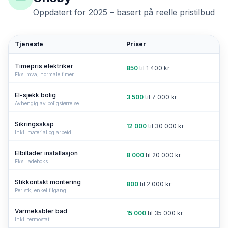
Oppdatert for 2025 – basert på reelle pristilbud
Tjeneste
Priser
Timepris elektriker
850
til
1 400
kr
Eks. mva, normale timer
El-sjekk bolig
3 500
til
7 000
kr
Avhengig av boligstørrelse
Sikringsskap
12 000
til
30 000
kr
Inkl. material og arbeid
Elbillader installasjon
8 000
til
20 000
kr
Eks. ladeboks
Stikkontakt montering
800
til
2 000
kr
Per stk, enkel tilgang
Varmekabler bad
15 000
til
35 000
kr
Inkl. termostat