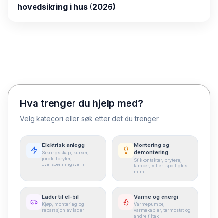
hovedsikring i hus (2026)
Hva trenger du hjelp med?
Velg kategori eller søk etter det du trenger
Elektrisk anlegg
Montering og
demontering
Sikringsskap, kurser,
jordfeilbryter,
Stikkontakter, brytere,
overspenningsvern
lamper, vifter, spotlights
m.m.
Lader til el-bil
Varme og energi
Kjøp, montering og
Varmepumpe,
reparasjon av lader
varmekabler, termostat og
andre tiltak