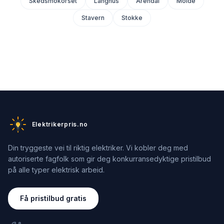
Skedsmokorset
Langhus
Arendal
Molde
Stavern
Stokke
Elektrikerpris.no
Din tryggeste vei til riktig elektriker. Vi kobler deg med
autoriserte fagfolk som gir deg konkurransedyktige pristilbud
på alle typer elektrisk arbeid.
Få pristilbud gratis