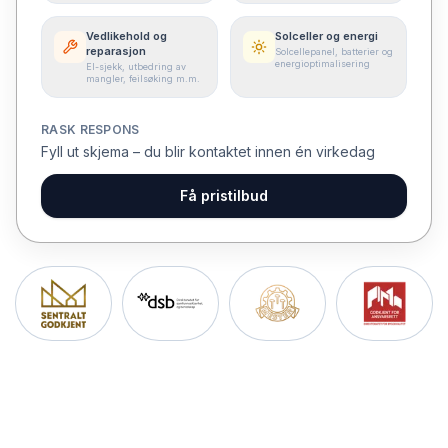
Vedlikehold og
Solceller og energi
reparasjon
Solcellepanel, batterier og
energioptimalisering
El-sjekk, utbedring av
mangler, feilsøking m.m.
RASK RESPONS
Fyll ut skjema – du blir kontaktet innen én virkedag
Få pristilbud