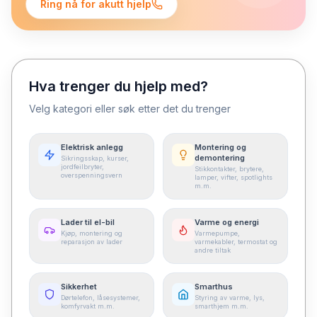
Ring nå for akutt hjelp
Hva trenger du hjelp med?
Velg kategori eller søk etter det du trenger
Elektrisk anlegg
Montering og
demontering
Sikringsskap, kurser,
jordfeilbryter,
Stikkontakter, brytere,
overspenningsvern
lamper, vifter, spotlights
m.m.
Lader til el-bil
Varme og energi
Kjøp, montering og
Varmepumpe,
reparasjon av lader
varmekabler, termostat og
andre tiltak
Sikkerhet
Smarthus
Dørtelefon, låsesystemer,
Styring av varme, lys,
komfyrvakt m.m.
smarthjem m.m.