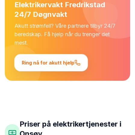
Elektrikervakt Fredrikstad
24/7 Døgnvakt
Akutt strømfeil? Våre partnere tilbyr 24/7
beredskap. Få hjelp når du trenger det
mest.
Ring nå for akutt hjelp
Priser på elektrikertjenester i
Onsøy