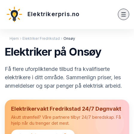
Elektrikerpris.no
Hjem
Elektriker Fredrikstad
Onsøy
Elektriker på Onsøy
Få flere uforpliktende tilbud fra kvalifiserte
elektrikere i ditt område. Sammenlign priser, les
anmeldelser og spar penger på elektrisk arbeid.
Elektrikervakt Fredrikstad 24/7 Døgnvakt
Akutt strømfeil? Våre partnere tilbyr 24/7 beredskap. Få
hjelp når du trenger det mest.