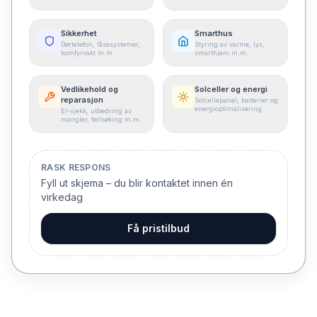
Sikkerhet
Smarthus
Dørtelefon, låsesystemer,
Styring av varme, lys,
komfyrvakt m.m.
smarthjem m.m.
Vedlikehold og
Solceller og energi
reparasjon
Solcellepanel, batterier og
energioptimalisering
El-sjekk, utbedring av
mangler, feilsøking m.m.
RASK RESPONS
Fyll ut skjema – du blir kontaktet innen én
virkedag
Få pristilbud