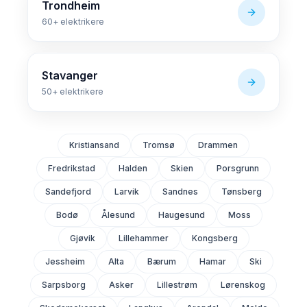
Trondheim
60+
elektrikere
Stavanger
50+
elektrikere
Kristiansand
Tromsø
Drammen
Fredrikstad
Halden
Skien
Porsgrunn
Sandefjord
Larvik
Sandnes
Tønsberg
Bodø
Ålesund
Haugesund
Moss
Gjøvik
Lillehammer
Kongsberg
Jessheim
Alta
Bærum
Hamar
Ski
Sarpsborg
Asker
Lillestrøm
Lørenskog