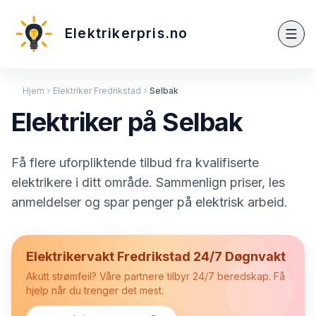
Elektrikerpris.no
Hjem
Elektriker Fredrikstad
Selbak
Elektriker på Selbak
Få flere uforpliktende tilbud fra kvalifiserte
elektrikere i ditt område. Sammenlign priser, les
anmeldelser og spar penger på elektrisk arbeid.
Elektrikervakt Fredrikstad 24/7 Døgnvakt
Akutt strømfeil? Våre partnere tilbyr 24/7 beredskap. Få
hjelp når du trenger det mest.