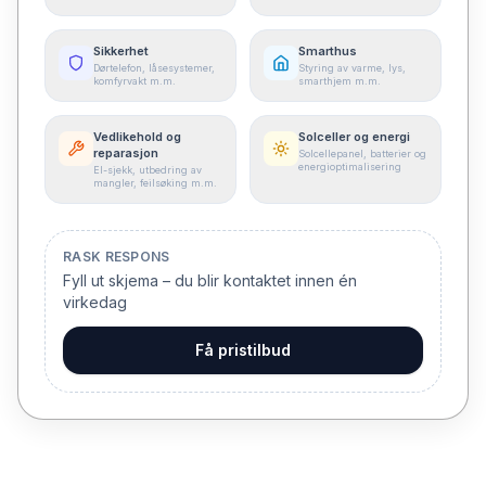
Sikkerhet
Smarthus
Dørtelefon, låsesystemer,
Styring av varme, lys,
komfyrvakt m.m.
smarthjem m.m.
Vedlikehold og
Solceller og energi
reparasjon
Solcellepanel, batterier og
energioptimalisering
El-sjekk, utbedring av
mangler, feilsøking m.m.
RASK RESPONS
Fyll ut skjema – du blir kontaktet innen én
virkedag
Få pristilbud