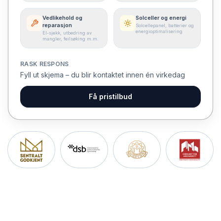
Vedlikehold og
Solceller og energi
reparasjon
Solcellepanel, batterier og
energioptimalisering
El-sjekk, utbedring av
mangler, feilsøking m.m.
RASK RESPONS
Fyll ut skjema – du blir kontaktet innen én virkedag
Få pristilbud