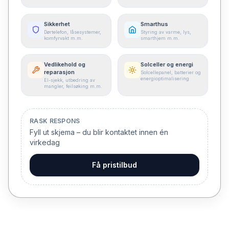
Sikkerhet
Smarthus
Dørtelefon, låsesystemer,
Styring av varme, lys,
komfyrvakt m.m.
smarthjem m.m.
Vedlikehold og
Solceller og energi
reparasjon
Solcellepanel, batterier og
energioptimalisering
El-sjekk, utbedring av
mangler, feilsøking m.m.
RASK RESPONS
Fyll ut skjema – du blir kontaktet innen én
virkedag
Få pristilbud