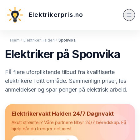
Elektrikerpris.no
Hjem
Elektriker Halden
Sponvika
Elektriker på Sponvika
Få flere uforpliktende tilbud fra kvalifiserte
elektrikere i ditt område. Sammenlign priser, les
anmeldelser og spar penger på elektrisk arbeid.
Elektrikervakt Halden 24/7 Døgnvakt
Akutt strømfeil? Våre partnere tilbyr 24/7 beredskap. Få
hjelp når du trenger det mest.