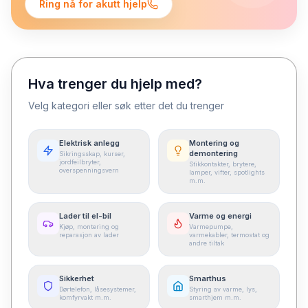
Ring nå for akutt hjelp
Hva trenger du hjelp med?
Velg kategori eller søk etter det du trenger
Elektrisk anlegg
Montering og
demontering
Sikringsskap, kurser,
jordfeilbryter,
Stikkontakter, brytere,
overspenningsvern
lamper, vifter, spotlights
m.m.
Lader til el-bil
Varme og energi
Kjøp, montering og
Varmepumpe,
reparasjon av lader
varmekabler, termostat og
andre tiltak
Sikkerhet
Smarthus
Dørtelefon, låsesystemer,
Styring av varme, lys,
komfyrvakt m.m.
smarthjem m.m.