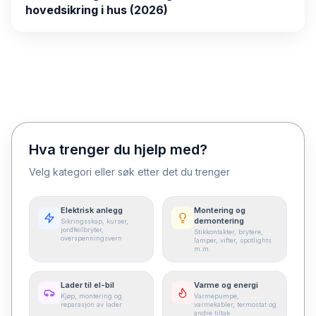
hovedsikring i hus (2026)
Hva trenger du hjelp med?
Velg kategori eller søk etter det du trenger
Elektrisk anlegg
Montering og
demontering
Sikringsskap, kurser,
jordfeilbryter,
Stikkontakter, brytere,
overspenningsvern
lamper, vifter, spotlights
m.m.
Lader til el-bil
Varme og energi
Kjøp, montering og
Varmepumpe,
reparasjon av lader
varmekabler, termostat og
andre tiltak