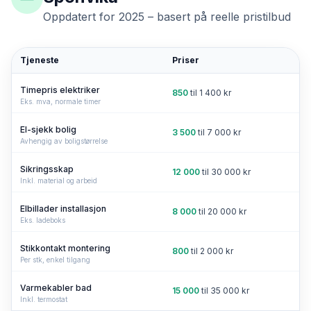
Oppdatert for 2025 – basert på reelle pristilbud
Tjeneste
Priser
Timepris elektriker
850
til
1 400
kr
Eks. mva, normale timer
El-sjekk bolig
3 500
til
7 000
kr
Avhengig av boligstørrelse
Sikringsskap
12 000
til
30 000
kr
Inkl. material og arbeid
Elbillader installasjon
8 000
til
20 000
kr
Eks. ladeboks
Stikkontakt montering
800
til
2 000
kr
Per stk, enkel tilgang
Varmekabler bad
15 000
til
35 000
kr
Inkl. termostat