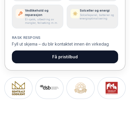
Vedlikehold og
Solceller og energi
reparasjon
Solcellepanel, batterier og
energioptimalisering
El-sjekk, utbedring av
mangler, feilsøking m.m.
RASK RESPONS
Fyll ut skjema – du blir kontaktet innen én virkedag
Få pristilbud