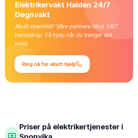
Elektrikervakt Halden 24/7
Døgnvakt
Akutt strømfeil? Våre partnere tilbyr 24/7
beredskap. Få hjelp når du trenger det
mest.
Ring nå for akutt hjelp
Priser på elektrikertjenester i
Sponvika