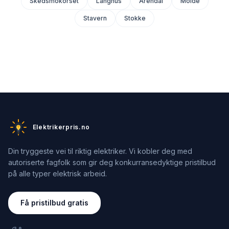
Skedsmokorset
Langhus
Arendal
Molde
Stavern
Stokke
Elektrikerpris.no
Din tryggeste vei til riktig elektriker. Vi kobler deg med
autoriserte fagfolk som gir deg konkurransedyktige pristilbud
på alle typer elektrisk arbeid.
Få pristilbud gratis