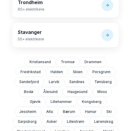
Trondheim
60+
elektrikere
Stavanger
50+
elektrikere
Kristiansand
Tromsø
Drammen
Fredrikstad
Halden
Skien
Porsgrunn
Sandefjord
Larvik
Sandnes
Tønsberg
Bodø
Ålesund
Haugesund
Moss
Gjøvik
Lillehammer
Kongsberg
Jessheim
Alta
Bærum
Hamar
Ski
Sarpsborg
Asker
Lillestrøm
Lørenskog