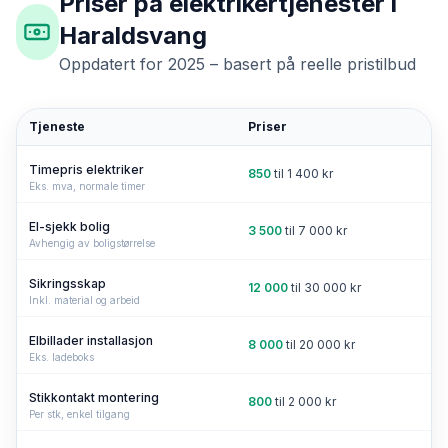
Priser på elektrikertjenester i
Haraldsvang
Oppdatert for 2025 – basert på reelle pristilbud
Tjeneste
Priser
Timepris elektriker
850
til
1 400
kr
Eks. mva, normale timer
El-sjekk bolig
3 500
til
7 000
kr
Avhengig av boligstørrelse
Sikringsskap
12 000
til
30 000
kr
Inkl. material og arbeid
Elbillader installasjon
8 000
til
20 000
kr
Eks. ladeboks
Stikkontakt montering
800
til
2 000
kr
Per stk, enkel tilgang