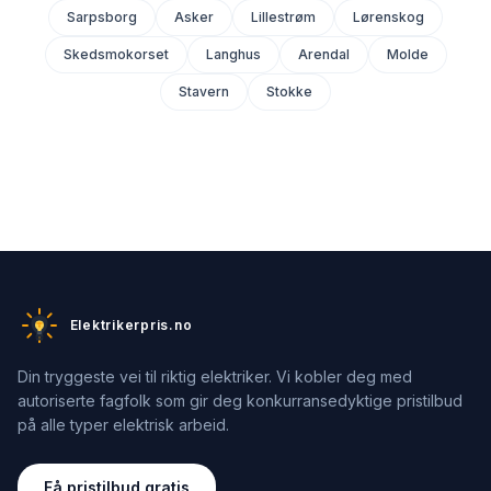
Sarpsborg
Asker
Lillestrøm
Lørenskog
Skedsmokorset
Langhus
Arendal
Molde
Stavern
Stokke
Elektrikerpris.no
Din tryggeste vei til riktig elektriker. Vi kobler deg med
autoriserte fagfolk som gir deg konkurransedyktige pristilbud
på alle typer elektrisk arbeid.
Få pristilbud gratis