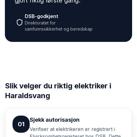
gjort riktig første gang.
"
DSB-godkjent
Direktoratet for
samfunnssikkerhet og beredskap
Slik velger du riktig elektriker i
Haraldsvang
Sjekk autorisasjon
01
Verifiser at elektrikeren er registrert i
Elvirksomhetsregisteret hos DSB. Dette