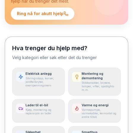
hjelp når du trenger det mest.
Ring nå for akutt hjelp
Hva trenger du hjelp med?
Velg kategori eller søk etter det du trenger
Elektrisk anlegg
Montering og
demontering
Sikringsskap, kurser,
jordfeilbryter,
Stikkontakter, brytere,
overspenningsvern
lamper, vifter, spotlights
m.m.
Lader til el-bil
Varme og energi
Kjøp, montering og
Varmepumpe,
reparasjon av lader
varmekabler, termostat og
andre tiltak
Sikkerhet
Smarthus