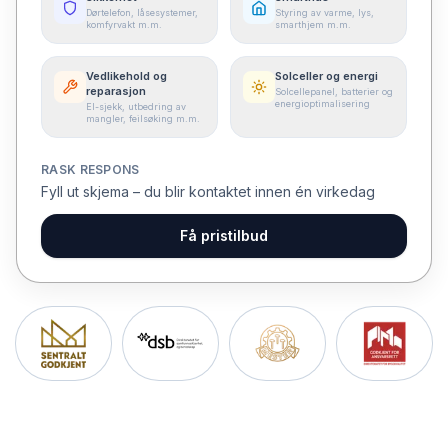
Dørtelefon, låsesystemer,
Styring av varme, lys,
komfyrvakt m.m.
smarthjem m.m.
Vedlikehold og
Solceller og energi
reparasjon
Solcellepanel, batterier og
energioptimalisering
El-sjekk, utbedring av
mangler, feilsøking m.m.
RASK RESPONS
Fyll ut skjema – du blir kontaktet innen én virkedag
Få pristilbud