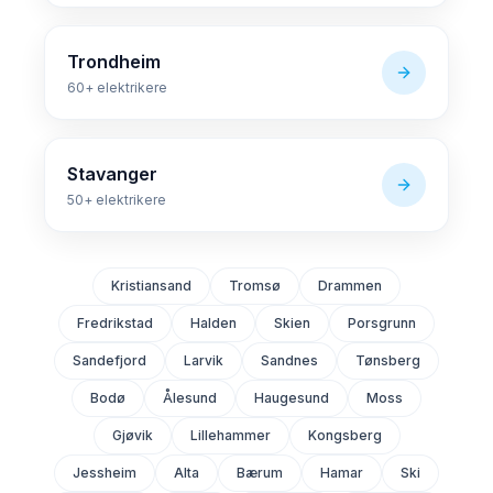
Trondheim
60+
elektrikere
Stavanger
50+
elektrikere
Kristiansand
Tromsø
Drammen
Fredrikstad
Halden
Skien
Porsgrunn
Sandefjord
Larvik
Sandnes
Tønsberg
Bodø
Ålesund
Haugesund
Moss
Gjøvik
Lillehammer
Kongsberg
Jessheim
Alta
Bærum
Hamar
Ski