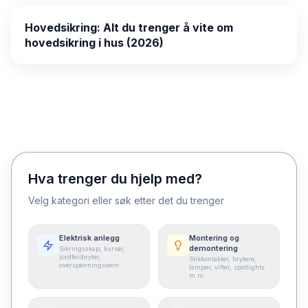
Hovedsikring: Alt du trenger å vite om
hovedsikring i hus (2026)
Hva trenger du hjelp med?
Velg kategori eller søk etter det du trenger
Elektrisk anlegg
Montering og
demontering
Sikringsskap, kurser,
jordfeilbryter,
Stikkontakter, brytere,
overspenningsvern
lamper, vifter, spotlights
m.m.