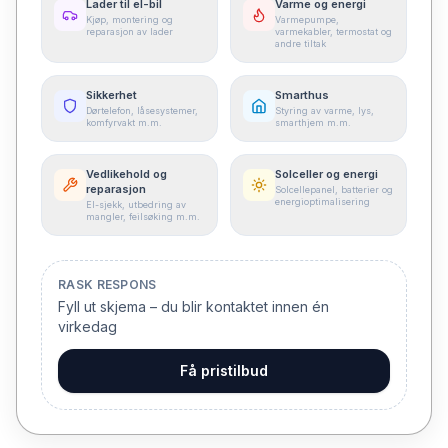
Lader til el-bil
Varme og energi
Kjøp, montering og
Varmepumpe,
reparasjon av lader
varmekabler, termostat og
andre tiltak
Sikkerhet
Smarthus
Dørtelefon, låsesystemer,
Styring av varme, lys,
komfyrvakt m.m.
smarthjem m.m.
Vedlikehold og
Solceller og energi
reparasjon
Solcellepanel, batterier og
energioptimalisering
El-sjekk, utbedring av
mangler, feilsøking m.m.
RASK RESPONS
Fyll ut skjema – du blir kontaktet innen én
virkedag
Få pristilbud