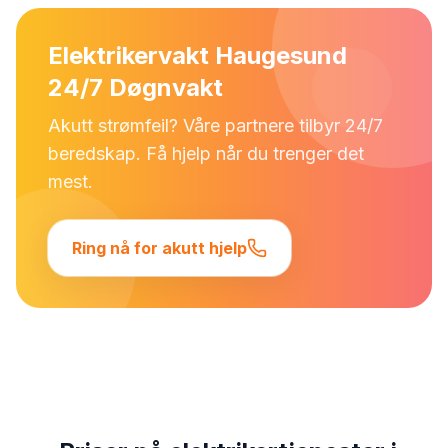
Elektrikervakt Haugesund
24/7 Døgnvakt
Akutt strømfeil? Våre partnere tilbyr 24/7
beredskap. Få hjelp når du trenger det
mest.
Ring nå for akutt hjelp