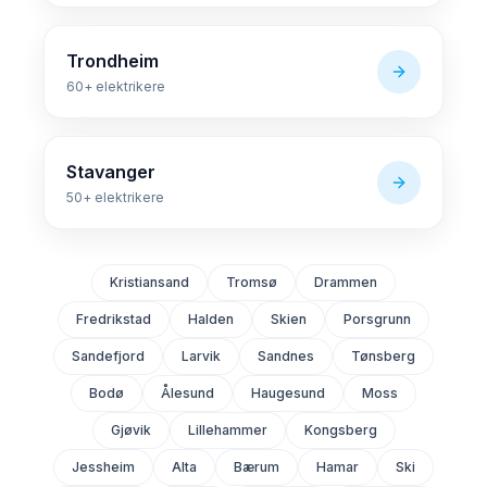
Trondheim
60+
elektrikere
Stavanger
50+
elektrikere
Kristiansand
Tromsø
Drammen
Fredrikstad
Halden
Skien
Porsgrunn
Sandefjord
Larvik
Sandnes
Tønsberg
Bodø
Ålesund
Haugesund
Moss
Gjøvik
Lillehammer
Kongsberg
Jessheim
Alta
Bærum
Hamar
Ski