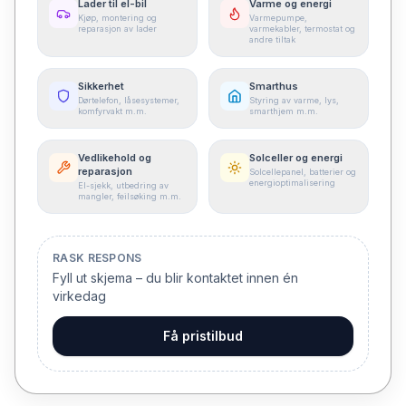
Lader til el-bil
Varme og energi
Kjøp, montering og
Varmepumpe,
reparasjon av lader
varmekabler, termostat og
andre tiltak
Sikkerhet
Smarthus
Dørtelefon, låsesystemer,
Styring av varme, lys,
komfyrvakt m.m.
smarthjem m.m.
Vedlikehold og
Solceller og energi
reparasjon
Solcellepanel, batterier og
energioptimalisering
El-sjekk, utbedring av
mangler, feilsøking m.m.
RASK RESPONS
Fyll ut skjema – du blir kontaktet innen én
virkedag
Få pristilbud