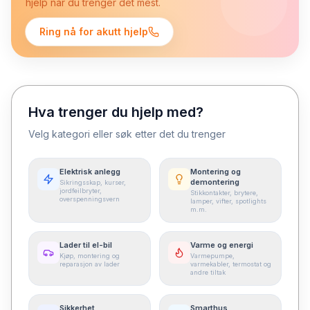
hjelp når du trenger det mest.
Ring nå for akutt hjelp
Hva trenger du hjelp med?
Velg kategori eller søk etter det du trenger
Elektrisk anlegg
Montering og
demontering
Sikringsskap, kurser,
jordfeilbryter,
Stikkontakter, brytere,
overspenningsvern
lamper, vifter, spotlights
m.m.
Lader til el-bil
Varme og energi
Kjøp, montering og
Varmepumpe,
reparasjon av lader
varmekabler, termostat og
andre tiltak
Sikkerhet
Smarthus