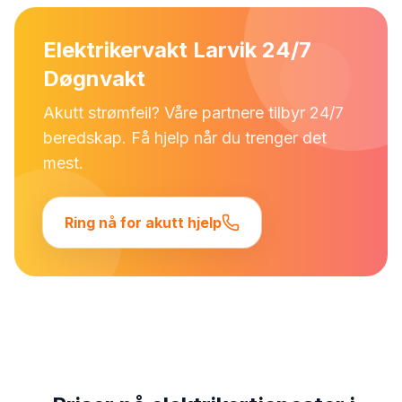
Elektrikervakt Larvik 24/7
Døgnvakt
Akutt strømfeil? Våre partnere tilbyr 24/7
beredskap. Få hjelp når du trenger det
mest.
Ring nå for akutt hjelp