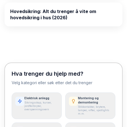
Hovedsikring: Alt du trenger å vite om
hovedsikring i hus (2026)
Hva trenger du hjelp med?
Velg kategori eller søk etter det du trenger
Elektrisk anlegg
Montering og
demontering
Sikringsskap, kurser,
jordfeilbryter,
Stikkontakter, brytere,
overspenningsvern
lamper, vifter, spotlights
m.m.