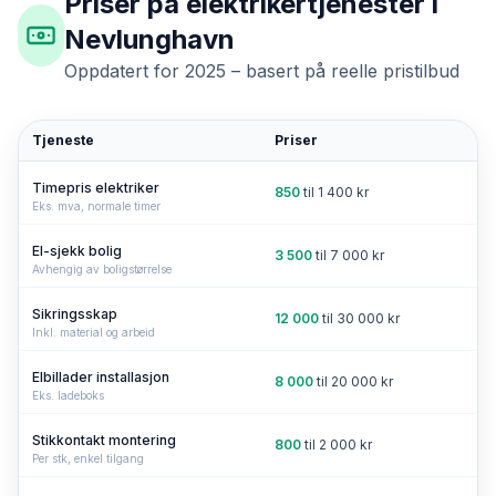
Priser på elektrikertjenester i
Nevlunghavn
Oppdatert for 2025 – basert på reelle pristilbud
Tjeneste
Priser
Timepris elektriker
850
til
1 400
kr
Eks. mva, normale timer
El-sjekk bolig
3 500
til
7 000
kr
Avhengig av boligstørrelse
Sikringsskap
12 000
til
30 000
kr
Inkl. material og arbeid
Elbillader installasjon
8 000
til
20 000
kr
Eks. ladeboks
Stikkontakt montering
800
til
2 000
kr
Per stk, enkel tilgang