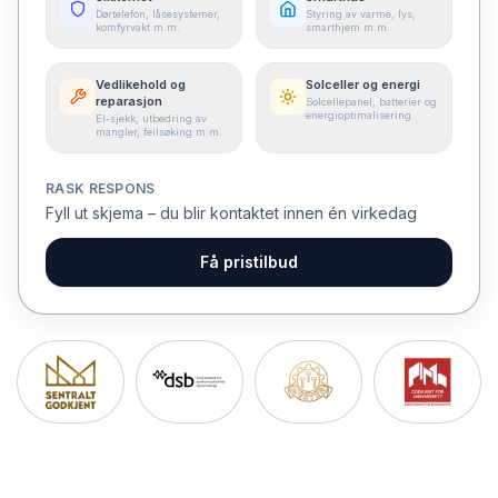
Dørtelefon, låsesystemer,
Styring av varme, lys,
komfyrvakt m.m.
smarthjem m.m.
Vedlikehold og
Solceller og energi
reparasjon
Solcellepanel, batterier og
energioptimalisering
El-sjekk, utbedring av
mangler, feilsøking m.m.
RASK RESPONS
Fyll ut skjema – du blir kontaktet innen én virkedag
Få pristilbud