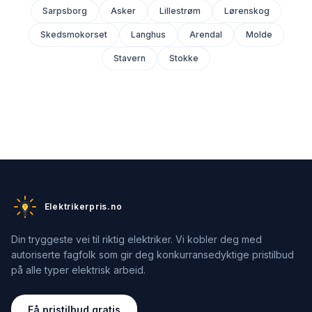
Sarpsborg
Asker
Lillestrøm
Lørenskog
Skedsmokorset
Langhus
Arendal
Molde
Stavern
Stokke
Elektrikerpris.no
Din tryggeste vei til riktig elektriker. Vi kobler deg med
autoriserte fagfolk som gir deg konkurransedyktige pristilbud
på alle typer elektrisk arbeid.
Få pristilbud gratis