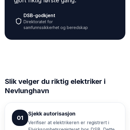
gjort riktig første gang.
"
DSB-godkjent
Direktoratet for
samfunnssikkerhet og beredskap
Slik velger du riktig elektriker i
Nevlunghavn
Sjekk autorisasjon
01
Verifiser at elektrikeren er registrert i
Elvirksomhetsregisteret hos DSB. Dette