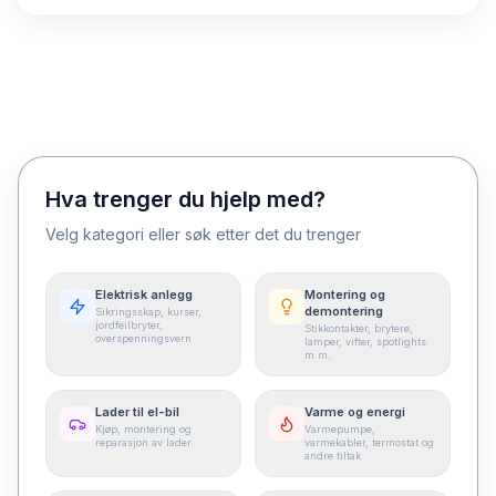
Hva trenger du hjelp med?
Velg kategori eller søk etter det du trenger
Elektrisk anlegg
Montering og
demontering
Sikringsskap, kurser,
jordfeilbryter,
Stikkontakter, brytere,
overspenningsvern
lamper, vifter, spotlights
m.m.
Lader til el-bil
Varme og energi
Kjøp, montering og
Varmepumpe,
reparasjon av lader
varmekabler, termostat og
andre tiltak