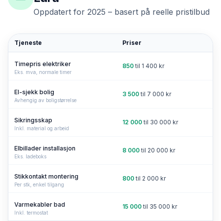
Oppdatert for 2025 – basert på reelle pristilbud
Tjeneste
Priser
Timepris elektriker
850
til
1 400
kr
Eks. mva, normale timer
El-sjekk bolig
3 500
til
7 000
kr
Avhengig av boligstørrelse
Sikringsskap
12 000
til
30 000
kr
Inkl. material og arbeid
Elbillader installasjon
8 000
til
20 000
kr
Eks. ladeboks
Stikkontakt montering
800
til
2 000
kr
Per stk, enkel tilgang
Varmekabler bad
15 000
til
35 000
kr
Inkl. termostat