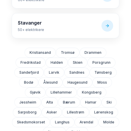
Stavanger
50+
elektrikere
Kristiansand
Tromsø
Drammen
Fredrikstad
Halden
Skien
Porsgrunn
Sandefjord
Larvik
Sandnes
Tønsberg
Bodø
Ålesund
Haugesund
Moss
Gjøvik
Lillehammer
Kongsberg
Jessheim
Alta
Bærum
Hamar
Ski
Sarpsborg
Asker
Lillestrøm
Lørenskog
Skedsmokorset
Langhus
Arendal
Molde