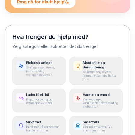
Ring nå for akutt hjelp
Hva trenger du hjelp med?
Velg kategori eller søk etter det du trenger
Elektrisk anlegg
Montering og
demontering
Sikringsskap, kurser,
jordfeilbryter,
Stikkontakter, brytere,
overspenningsvern
lamper, vifter, spotlights
m.m.
Lader til el-bil
Varme og energi
Kjøp, montering og
Varmepumpe,
reparasjon av lader
varmekabler, termostat og
andre tiltak
Sikkerhet
Smarthus
Dørtelefon, låsesystemer,
Styring av varme, lys,
komfyrvakt m.m.
smarthjem m.m.