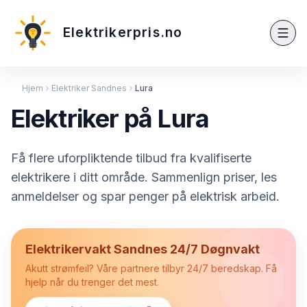
Elektrikerpris.no
Hjem
Elektriker Sandnes
Lura
Elektriker på Lura
Få flere uforpliktende tilbud fra kvalifiserte
elektrikere i ditt område. Sammenlign priser, les
anmeldelser og spar penger på elektrisk arbeid.
Elektrikervakt Sandnes 24/7 Døgnvakt
Akutt strømfeil? Våre partnere tilbyr 24/7 beredskap. Få
hjelp når du trenger det mest.