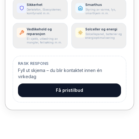
Sikkerhet
Smarthus
Dørtelefon, låsesystemer,
Styring av varme, lys,
komfyrvakt m.m.
smarthjem m.m.
Vedlikehold og
Solceller og energi
reparasjon
Solcellepanel, batterier og
energioptimalisering
El-sjekk, utbedring av
mangler, feilsøking m.m.
RASK RESPONS
Fyll ut skjema – du blir kontaktet innen én
virkedag
Få pristilbud