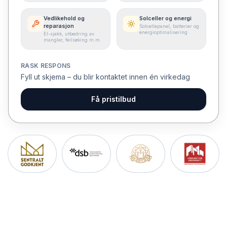
Vedlikehold og
Solceller og energi
reparasjon
Solcellepanel, batterier og
energioptimalisering
El-sjekk, utbedring av
mangler, feilsøking m.m.
RASK RESPONS
Fyll ut skjema – du blir kontaktet innen én virkedag
Få pristilbud