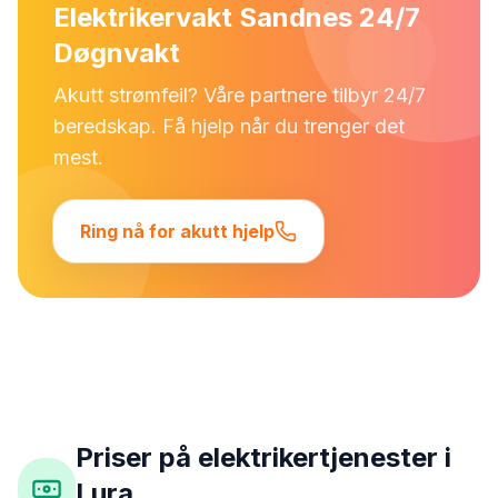
Elektrikervakt Sandnes 24/7
Døgnvakt
Akutt strømfeil? Våre partnere tilbyr 24/7
beredskap. Få hjelp når du trenger det
mest.
Ring nå for akutt hjelp
Priser på elektrikertjenester i
Lura