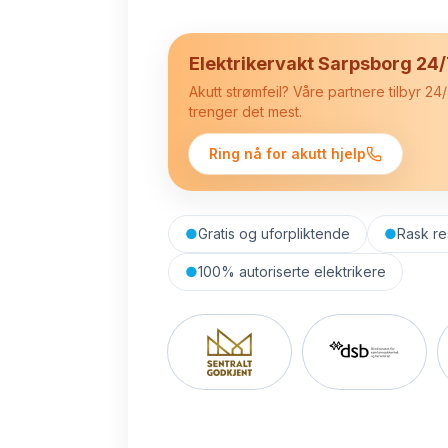
Elektrikervakt Sarpsborg 24
Akutt strømfeil? Våre partnere tilbyr 2
trenger det mest.
Ring nå for akutt hjelp
●
Gratis og uforpliktende
●
Rask re
●
100% autoriserte elektrikere