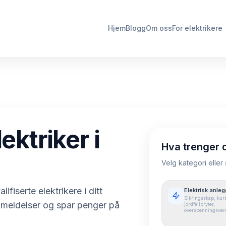
Hjem
Blogg
Om oss
For elektrikere
ektriker i
Hva trenger 
Velg kategori eller
lifiserte elektrikere i ditt
Elektrisk anleg
Sikringsskap, kurs
nmeldelser og spar penger på
jordfeilbryter,
overspenningsver