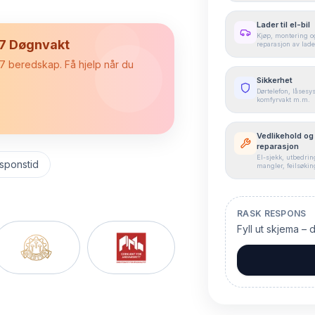
Lader til el-bil
Kjøp, montering o
/7 Døgnvakt
reparasjon av lade
4/7 beredskap. Få hjelp når du
Sikkerhet
Dørtelefon, låsesy
komfyrvakt m.m.
Vedlikehold og
reparasjon
El-sjekk, utbedrin
sponstid
mangler, feilsøki
RASK RESPONS
Fyll ut skjema – 