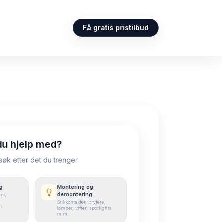
Få gratis pristilbud
du hjelp med?
 søk etter det du trenger
g
Montering og
demontering
er,
Stikkontakter, brytere,
n
lamper, vifter, spotlights
m.m.