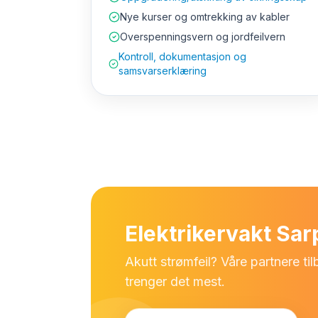
Nye kurser og omtrekking av kabler
Overspenningsvern og jordfeilvern
Kontroll, dokumentasjon og
samsvarserklæring
Elektrikervakt Sa
Akutt strømfeil? Våre partnere ti
trenger det mest.