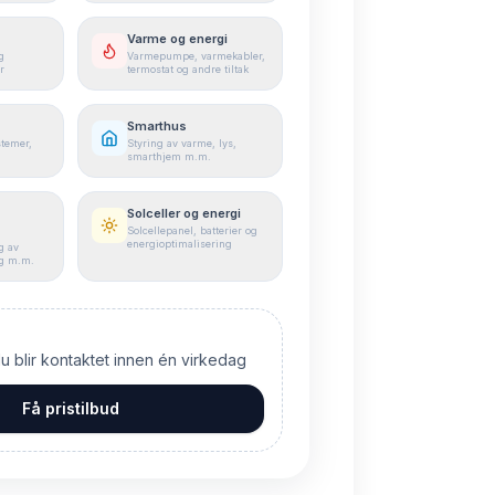
Varme og energi
g
Varmepumpe, varmekabler,
r
termostat og andre tiltak
Smarthus
stemer,
Styring av varme, lys,
smarthjem m.m.
Solceller og energi
Solcellepanel, batterier og
energioptimalisering
g av
ng m.m.
du blir kontaktet innen én virkedag
Få pristilbud