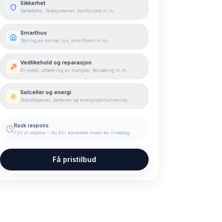
Sikkerhet
Dørtelefon, låsesystemer, komfyrvakt m.m.
Smarthus
Styring av varme, lys, smarthjem m.m.
Vedlikehold og reparasjon
El-sjekk, utbedring av mangler, feilsøking m.m.
Solceller og energi
Solcellepanel, batterier og energioptimalisering
Rask respons
Fyll ut skjema – du blir kontaktet innen én virkedag
Få pristilbud