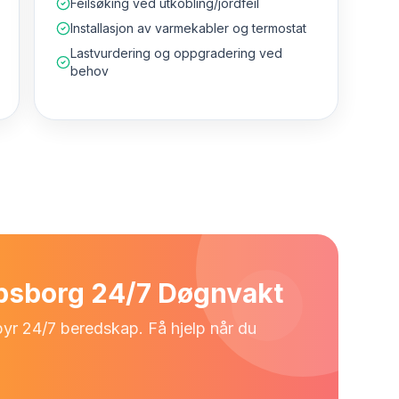
Feilsøking ved utkobling/jordfeil
Installasjon av varmekabler og termostat
Lastvurdering og oppgradering ved
behov
rpsborg 24/7 Døgnvakt
lbyr 24/7 beredskap. Få hjelp når du