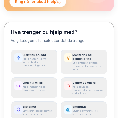
Ring nå for akutt hjelp
Hva trenger du hjelp med?
Velg kategori eller søk etter det du trenger
Elektrisk anlegg
Montering og
demontering
Sikringsskap, kurser,
jordfeilbryter,
Stikkontakter, brytere,
overspenningsvern
lamper, vifter, spotlights
m.m.
Lader til el-bil
Varme og energi
Kjøp, montering og
Varmepumpe,
reparasjon av lader
varmekabler, termostat og
andre tiltak
Sikkerhet
Smarthus
Dørtelefon, låsesystemer,
Styring av varme, lys,
komfyrvakt m.m.
smarthjem m.m.