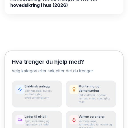
hovedsikring i hus (2026)
Hva trenger du hjelp med?
Velg kategori eller søk etter det du trenger
Elektrisk anlegg
Montering og
demontering
Sikringsskap, kurser,
jordfeilbryter,
Stikkontakter, brytere,
overspenningsvern
lamper, vifter, spotlights
m.m.
Lader til el-bil
Varme og energi
Kjøp, montering og
Varmepumpe,
reparasjon av lader
varmekabler, termostat og
andre tiltak