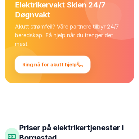
Elektrikervakt Skien 24/7
Døgnvakt
Akutt strømfeil? Våre partnere tilbyr 24/7
beredskap. Få hjelp når du trenger det
mest.
Ring nå for akutt hjelp
Priser på elektrikertjenester i
Borgestad