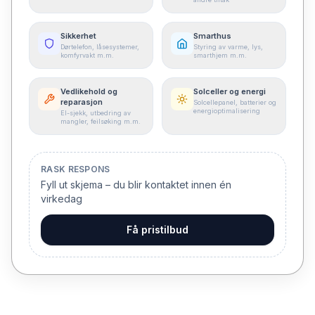
Sikkerhet
Smarthus
Dørtelefon, låsesystemer,
Styring av varme, lys,
komfyrvakt m.m.
smarthjem m.m.
Vedlikehold og
Solceller og energi
reparasjon
Solcellepanel, batterier og
energioptimalisering
El-sjekk, utbedring av
mangler, feilsøking m.m.
RASK RESPONS
Fyll ut skjema – du blir kontaktet innen én
virkedag
Få pristilbud