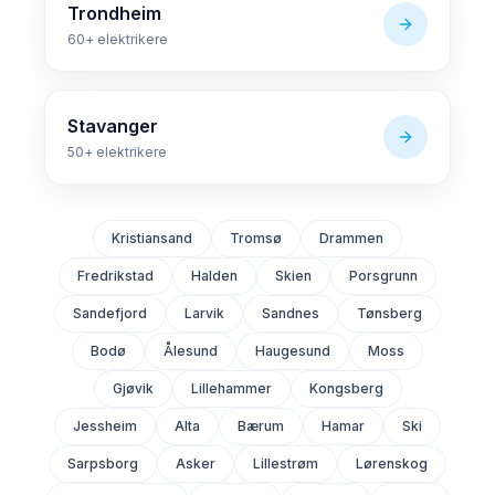
Trondheim
60+
elektrikere
Stavanger
50+
elektrikere
Kristiansand
Tromsø
Drammen
Fredrikstad
Halden
Skien
Porsgrunn
Sandefjord
Larvik
Sandnes
Tønsberg
Bodø
Ålesund
Haugesund
Moss
Gjøvik
Lillehammer
Kongsberg
Jessheim
Alta
Bærum
Hamar
Ski
Sarpsborg
Asker
Lillestrøm
Lørenskog