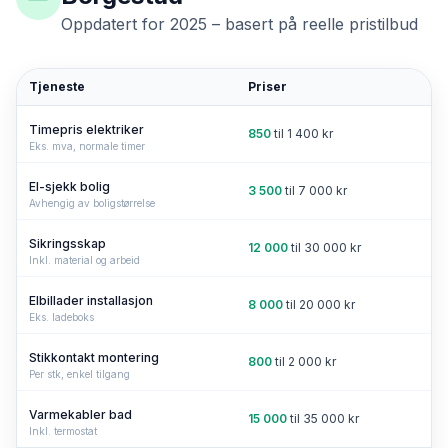
Oppdatert for 2025 – basert på reelle pristilbud
Tjeneste
Priser
Timepris elektriker
850
til
1 400
kr
Eks. mva, normale timer
El-sjekk bolig
3 500
til
7 000
kr
Avhengig av boligstørrelse
Sikringsskap
12 000
til
30 000
kr
Inkl. material og arbeid
Elbillader installasjon
8 000
til
20 000
kr
Eks. ladeboks
Stikkontakt montering
800
til
2 000
kr
Per stk, enkel tilgang
Varmekabler bad
15 000
til
35 000
kr
Inkl. termostat