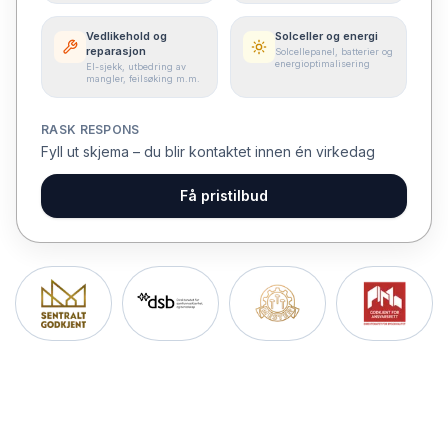
Vedlikehold og
Solceller og energi
reparasjon
Solcellepanel, batterier og
energioptimalisering
El-sjekk, utbedring av
mangler, feilsøking m.m.
RASK RESPONS
Fyll ut skjema – du blir kontaktet innen én virkedag
Få pristilbud