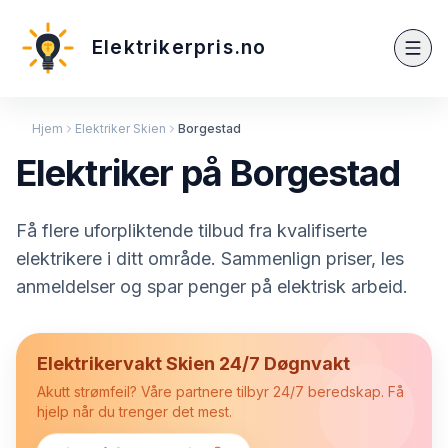
Elektrikerpris.no
Hjem
Elektriker Skien
Borgestad
Elektriker på Borgestad
Få flere uforpliktende tilbud fra kvalifiserte
elektrikere i ditt område. Sammenlign priser, les
anmeldelser og spar penger på elektrisk arbeid.
Elektrikervakt Skien 24/7 Døgnvakt
Akutt strømfeil? Våre partnere tilbyr 24/7 beredskap. Få
hjelp når du trenger det mest.