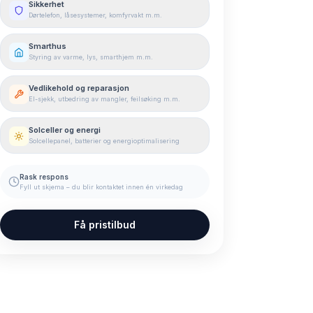
Sikkerhet
Dørtelefon, låsesystemer, komfyrvakt m.m.
Smarthus
Styring av varme, lys, smarthjem m.m.
Vedlikehold og reparasjon
El-sjekk, utbedring av mangler, feilsøking m.m.
Solceller og energi
Solcellepanel, batterier og energioptimalisering
Rask respons
Fyll ut skjema – du blir kontaktet innen én virkedag
Få pristilbud