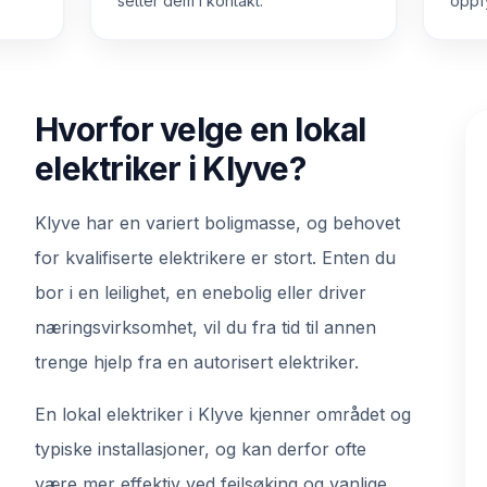
setter dem i kontakt.
oppfy
Hvorfor velge en lokal
elektriker i Klyve?
Klyve har en variert boligmasse, og behovet
for kvalifiserte elektrikere er stort. Enten du
bor i en leilighet, en enebolig eller driver
næringsvirksomhet, vil du fra tid til annen
trenge hjelp fra en autorisert elektriker.
En lokal elektriker i Klyve kjenner området og
typiske installasjoner, og kan derfor ofte
være mer effektiv ved feilsøking og vanlige