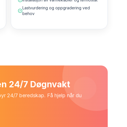
Lastvurdering og oppgradering ved
behov
ien 24/7 Døgnvakt
lbyr 24/7 beredskap. Få hjelp når du