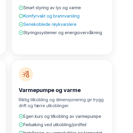
Smart styring av lys og varme
Komfyrvakt og brannvarsling
Seriekoblede røykvarslere
Styringssystemer og energiovervåkning
Varmepumpe og varme
Riktig tilkobling og dimensjonering gir trygg
drift og færre utkoblinger.
Egen kurs og tilkobling av varmepumpe
Feilsøking ved utkobling/jordfeil
Installasjon av varmekabler og termostat