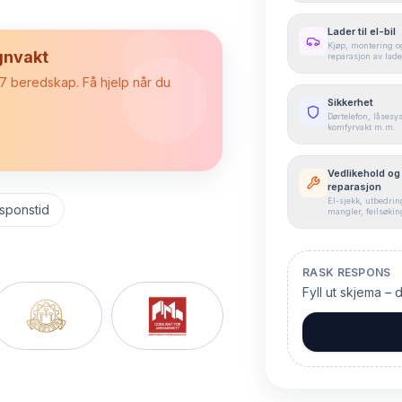
Lader til el-bil
Kjøp, montering o
gnvakt
reparasjon av lade
4/7 beredskap. Få hjelp når du
Sikkerhet
Dørtelefon, låsesy
komfyrvakt m.m.
Vedlikehold og
reparasjon
El-sjekk, utbedrin
sponstid
mangler, feilsøki
RASK RESPONS
Fyll ut skjema – 