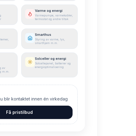
Varme og energi
g
Varmepumpe, varmekabler,
r
termostat og andre tiltak
Smarthus
stemer,
Styring av varme, lys,
smarthjem m.m.
Solceller og energi
Solcellepanel, batterier og
energioptimalisering
g av
ng m.m.
du blir kontaktet innen én virkedag
Få pristilbud