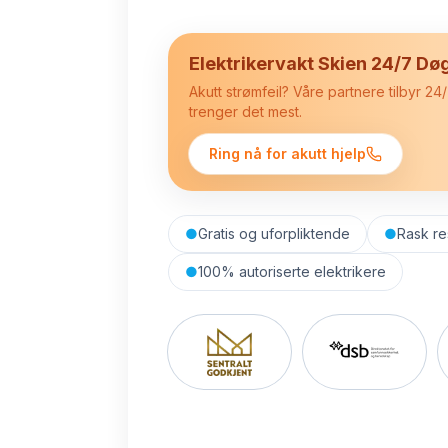
Elektrikervakt Skien 24/7 Dø
Akutt strømfeil? Våre partnere tilbyr 2
trenger det mest.
Ring nå for akutt hjelp
●
Gratis og uforpliktende
●
Rask re
●
100% autoriserte elektrikere