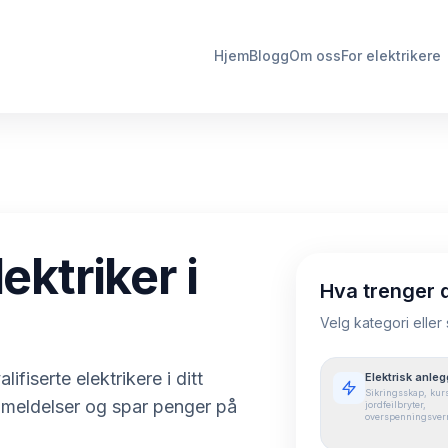
Hjem
Blogg
Om oss
For elektrikere
ektriker i
Hva trenger 
Velg kategori eller
lifiserte elektrikere i ditt
Elektrisk anleg
Sikringsskap, kurs
nmeldelser og spar penger på
jordfeilbryter,
overspenningsver