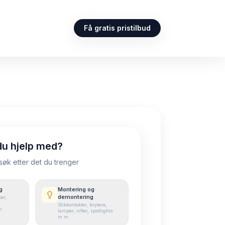
Få gratis pristilbud
du hjelp med?
 søk etter det du trenger
g
Montering og
demontering
er,
Stikkontakter, brytere,
n
lamper, vifter, spotlights
m.m.