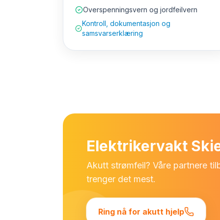
Overspenningsvern og jordfeilvern
Kontroll, dokumentasjon og
samsvarserklæring
Elektrikervakt Sk
Akutt strømfeil? Våre partnere ti
trenger det mest.
Ring nå for akutt hjelp