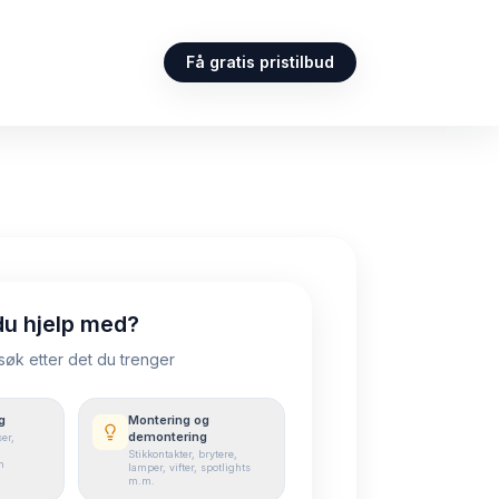
Få gratis pristilbud
du hjelp med?
 søk etter det du trenger
g
Montering og
demontering
er,
Stikkontakter, brytere,
n
lamper, vifter, spotlights
m.m.