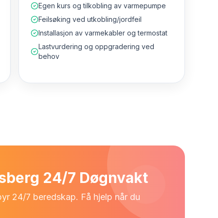
Egen kurs og tilkobling av varmepumpe
Feilsøking ved utkobling/jordfeil
Installasjon av varmekabler og termostat
Lastvurdering og oppgradering ved
behov
nsberg 24/7 Døgnvakt
lbyr 24/7 beredskap. Få hjelp når du