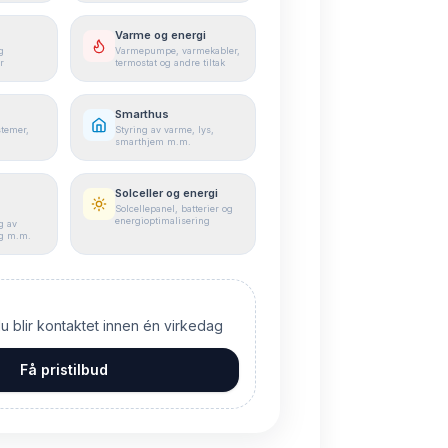
Varme og energi
g
Varmepumpe, varmekabler,
r
termostat og andre tiltak
Smarthus
stemer,
Styring av varme, lys,
smarthjem m.m.
Solceller og energi
Solcellepanel, batterier og
energioptimalisering
g av
ng m.m.
du blir kontaktet innen én virkedag
Få pristilbud