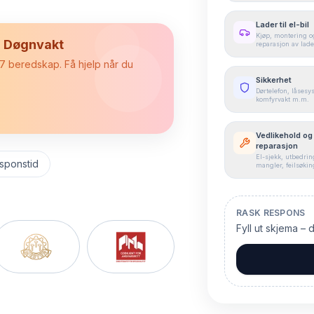
Lader til el-bil
Kjøp, montering o
7 Døgnvakt
reparasjon av lade
4/7 beredskap. Få hjelp når du
Sikkerhet
Dørtelefon, låsesy
komfyrvakt m.m.
Vedlikehold og
reparasjon
El-sjekk, utbedrin
sponstid
mangler, feilsøki
RASK RESPONS
Fyll ut skjema – 