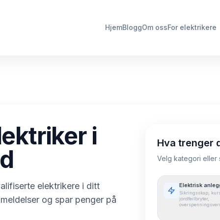
Hjem
Blogg
Om oss
For elektrikere
ektriker i
Hva trenger 
nd
Velg kategori eller
lifiserte elektrikere i ditt
Elektrisk anleg
Sikringsskap, kurs
nmeldelser og spar penger på
jordfeilbryter,
overspenningsver