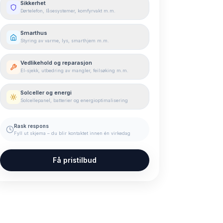
Sikkerhet
Dørtelefon, låsesystemer, komfyrvakt m.m.
Smarthus
Styring av varme, lys, smarthjem m.m.
Vedlikehold og reparasjon
El-sjekk, utbedring av mangler, feilsøking m.m.
Solceller og energi
Solcellepanel, batterier og energioptimalisering
Rask respons
Fyll ut skjema – du blir kontaktet innen én virkedag
Få pristilbud