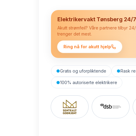
Elektrikervakt Tønsberg 24/
Akutt strømfeil? Våre partnere tilbyr 2
trenger det mest.
Ring nå for akutt hjelp
●
Gratis og uforpliktende
●
Rask re
●
100% autoriserte elektrikere